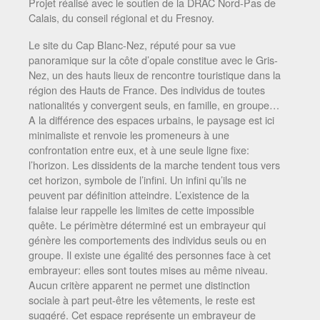
Projet réalisé avec le soutien de la DRAC Nord-Pas de
Calais, du conseil régional et du Fresnoy.
Le site du Cap Blanc-Nez, réputé pour sa vue
panoramique sur la côte d’opale constitue avec le Gris-
Nez, un des hauts lieux de rencontre touristique dans la
région des Hauts de France. Des individus de toutes
nationalités y convergent seuls, en famille, en groupe…
A la différence des espaces urbains, le paysage est ici
minimaliste et renvoie les promeneurs à une
confrontation entre eux, et à une seule ligne fixe:
l’horizon. Les dissidents de la marche tendent tous vers
cet horizon, symbole de l’infini. Un infini qu’ils ne
peuvent par définition atteindre. L’existence de la
falaise leur rappelle les limites de cette impossible
quête. Le périmètre déterminé est un embrayeur qui
génère les comportements des individus seuls ou en
groupe. Il existe une égalité des personnes face à cet
embrayeur: elles sont toutes mises au même niveau.
Aucun critère apparent ne permet une distinction
sociale à part peut-être les vêtements, le reste est
suggéré. Cet espace représente un embrayeur de