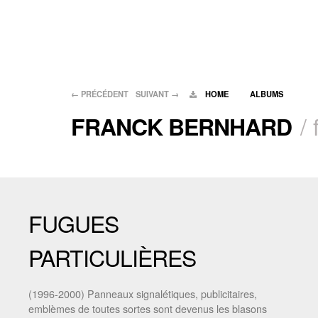
←
PRÉCÉDENT
SUIVANT
→
HOME
ALBUMS
/
FRANCK BERNHARD
FUGUES
PARTICULIÈRES
(1996-2000) Panneaux signalétiques, publicitaires,
emblèmes de toutes sortes sont devenus les blasons