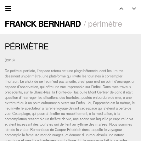
FRANCK BERNHARD
/ périmètre
PÉRIMÈTRE
(2016)
De petite superficie, l’espace retenu est une plage bétonnée, dont les limites
dessinent un périmètre, une plateforme qui invite les touristes à contempler
l’horizon. Le choix de ce lieu n’est pas anodin, c’est pour moi un point d’ancrage, un
espace d’observation, qui offre une vue imprenable sur l’infini. Dans mes travaux
précédents, sur le Blanc-Nez, la Pointe-du-Raz ou le Mont Gerbier de Jonc il était
question d’interroger les situations des touristes, postés en bordure de mer, à une
extrémité ou à un point culminant ouvrant sur l’infini. Ici, l’approche est la même, le
lieu invite le spectateur à faire le voyage devant cet espace qui s’étend à perte de
vue. Cette plage, qui pourrait inciter au recueillement, à la méditation, à la
contemplation ressemble un théâtre de vie, une scène sur laquelle je capture le va
et vient incessant des touristes qui défilent au rythme des marées. Nous sommes
loin de la vision Romantique de Caspar Friedrich dans laquelle le voyageur
contemple la fameuse mer de nuages, et domine d’un moi absolu une nature
cosmique et mystique hautement symbolique. Ici, le voyage se fait à une autre